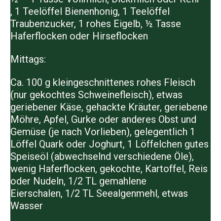
,
1 Teelöffel Bienenhonig,
1 Teelöffel
Traubenzucker,
1 rohes Eigelb,
½ Tasse
Haferflocken oder Hirseflocken
Mittags:
Ca. 100 g kleingeschnittenes rohes Fleisch
(nur gekochtes Schweinefleisch), e
twas
geriebener Käse,
gehackte Kräuter, g
eriebene
Möhre, Apfel, Gurke oder anderes Obst und
Gemüse (je nach Vorlieben),
gelegentlich 1
Löffel Quark oder Joghurt,
1 Löffelchen gutes
Speiseöl (abwechselnd verschiedene Öle),
w
enig Haferflocken, gekochte, Kartoffel, Reis
oder Nudeln,
1/2 TL gemahlene
Eierschalen,
1/2 TL Seealgenmehl, e
twas
Wasser