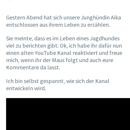
Gestern Abend hat sich unsere Junghündin Aika
entschlossen aus ihrem Leben zu erzählen.
Sie meinte, dass es im Leben eines Jagdhundes
viel zu berichten gibt. Ok, ich habe ihr dafür nun
einen alten YouTube Kanal reaktiviert und freue
mich, wenn ihr der Maus folgt und auch eure
Kommentare da lasst.
Ich bin selbst gespannt, wie sich der Kanal
entwickeln wird.