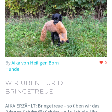
By
Aika von Heiligen Born
0
Hunde
WIR ÜBEN FÜR DIE
BRINGETREUE
AIKA ERZÄHLT: Bringetreue – so üben wir das
Bringen Schritt für Schritt Hallo, ich bin Aika –